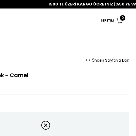
1500 TL ÜZERİ KARGO ÜCRETSİZ |%50 YE VARAN SE
0
SEPETIM
< < Önceki Sayfaya Dön
ek - Camel