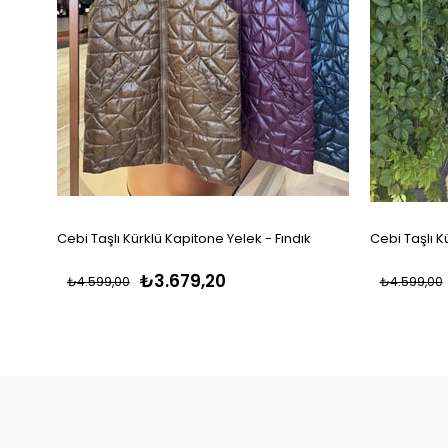
Cebi Taşlı Kürklü Kapitone Yelek - Fındık
Cebi Taşlı K
₺3.679,20
₺4.599,00
₺4.599,00