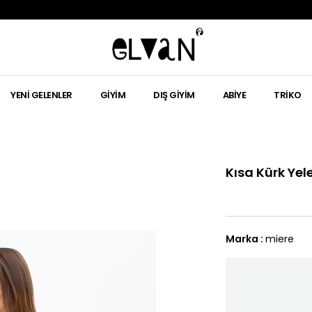
YENI GELENLER
GIYIM
DIŞ GIYIM
ABIYE
TRIKO
Kısa Kürk Yel
Marka
:
miere