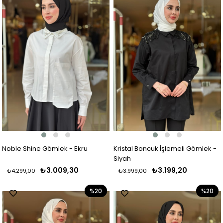
Noble Shine Gömlek - Ekru
Kristal Boncuk İşlemeli Gömlek -
Siyah
₺3.009,30
₺3.199,20
₺4.299,00
₺3.999,00
%20
%20