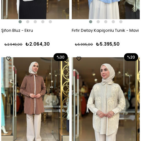
Şifon Bluz - Ekru
Fırfır Detay Kapişonlu Tunik - Mavi
₺2.064,30
₺5.395,50
₺2.949,00
₺5.995,00
%30
%20