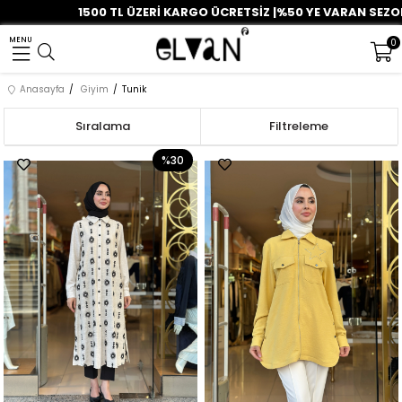
1500 TL ÜZERİ KARGO ÜCRETSİZ |%50 YE VARAN SEZON İNDİRİMİ B
MENU
0
Anasayfa
Giyim
Tunik
Sıralama
Filtreleme
%30