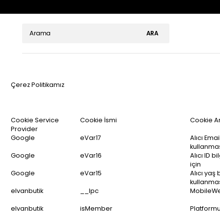
Çerez Politikamız
Cookie Service
Cookie İsmi
Cookie A
Provider
Google
eVar17
Alıcı Ema
kullanmas
Google
eVar16
Alıcı ID 
için
Google
eVar15
Alıcı yaş
kullanmas
elvanbutik
__lpc
MobileWeb
elvanbutik
isMember
Platformu