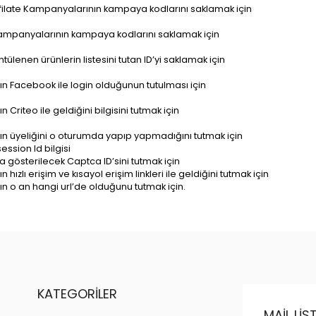
filate Kampanyalarının kampaya kodlarını saklamak için
Kampanyalarının kampaya kodlarını saklamak için
tülenen ürünlerin listesini tutan ID’yi saklamak için
nın Facebook ile login olduğunun tutulması için
ın Criteo ile geldiğini bilgisini tutmak için
nın üyeliğini o oturumda yapıp yapmadığını tutmak için
session Id bilgisi
ya gösterilecek Captca ID’sini tutmak için
ın hızlı erişim ve kısayol erişim linkleri ile geldiğini tutmak için
nın o an hangi url’de olduğunu tutmak için.
KATEGORILER
MAIL LI