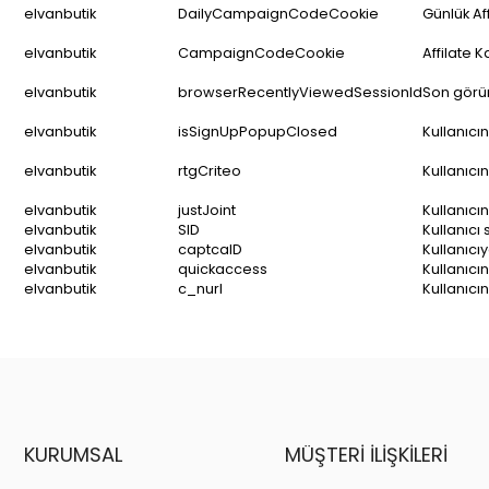
elvanbutik
DailyCampaignCodeCookie
Günlük Af
elvanbutik
CampaignCodeCookie
Affilate 
elvanbutik
browserRecentlyViewedSessionId
Son görün
elvanbutik
isSignUpPopupClosed
Kullanıcı
elvanbutik
rtgCriteo
Kullanıcın
elvanbutik
justJoint
Kullanıcı
elvanbutik
SID
Kullanıcı 
elvanbutik
captcaID
Kullanıcı
elvanbutik
quickaccess
Kullanıcın
elvanbutik
c_nurl
Kullanıcı
KURUMSAL
MÜŞTERI İLIŞKILERI